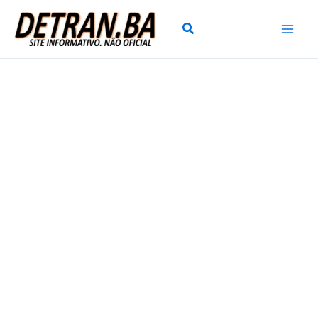
Ir
para
o
conteúdo