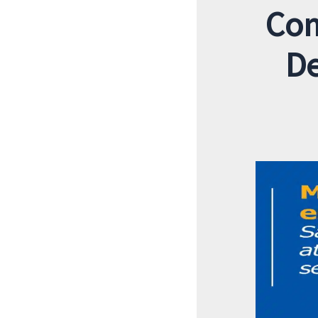
Com
De