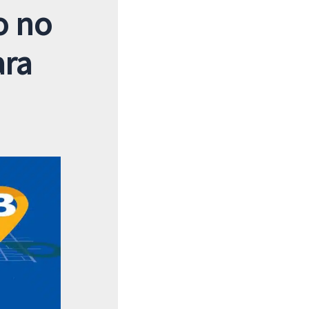
o no
ara