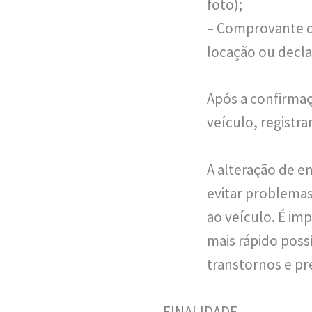
foto);
– Comprovante de
locação ou decla
Após a confirmaç
veículo, registr
A alteração de e
evitar problemas
ao veículo. É im
mais rápido poss
transtornos e pre
FINALIDADE