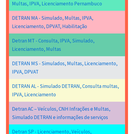
Multas, IPVA, Licenciamento Pernambuco
DETRAN MA - Simulado, Multas, IPVA,
Licenciamento, DPVAT, Habilitação
Detran MT - Consulta, IPVA, Simulado,
Licenciamento, Multas
DETRAN MS - Simulados, Multas, Licenciamento,
IPVA, DPVAT
DETRAN AL - Simulado DETRAN, Consulta multas,
IPVA, Licenciamento
Detran AC – Veículos, CNH Infrações e Multas,
Simulado DETRAN e informações de serviços
Detran SP - Licenciamento, Veículos,