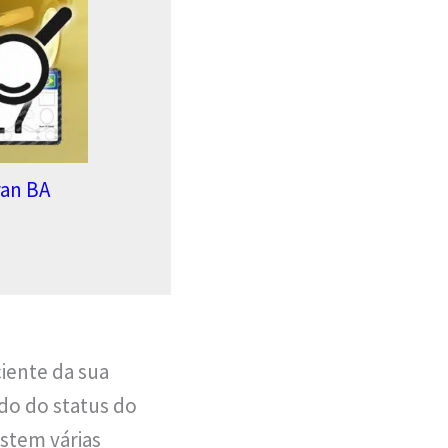
ran BA
ciente da sua
ado do status do
istem várias