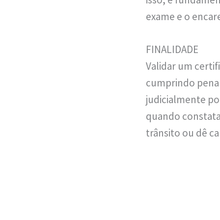
exame e o enca
FINALIDADE
Validar um certi
cumprindo penali
judicialmente po
quando constata
trânsito ou dê c