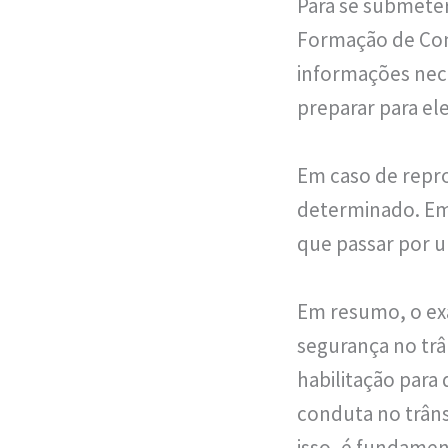
Para se submeter
Formação de Cond
informações nece
preparar para ele
Em caso de repr
determinado. Em 
que passar por 
Em resumo, o ex
segurança no trâ
habilitação para 
conduta no trânsi
isso, é fundame