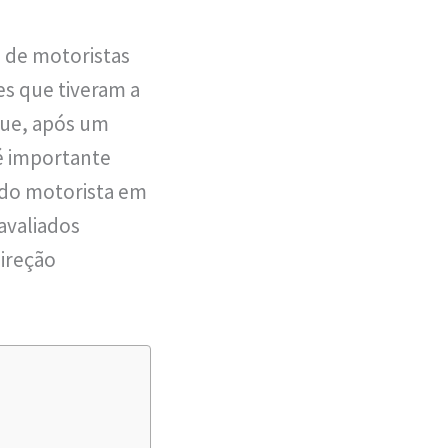
e de motoristas
les que tiveram a
que, após um
é importante
e do motorista em
 avaliados
direção