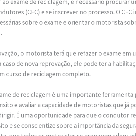
 ao exame de reciclagem, é necessário procurar 
utores (CFC) e se inscrever no processo. O CFC ir
ssárias sobre o exame e orientar o motorista sob
.
ovação, o motorista terá que refazer o exame em 
caso de nova reprovação, ele pode ter a habilitaç
um curso de reciclagem completo.
ame de reciclagem é uma importante ferramenta pa
nsito e avaliar a capacidade de motoristas que já
dirigir. É uma oportunidade para que o condutor re
to e se conscientize sobre a importância da segura
ntal que todos os motoristas se preparem adequa