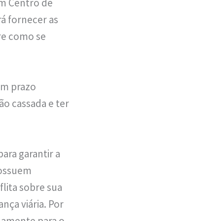
um Centro de
á fornecer as
re como se
um prazo
ão cassada e ter
ra garantir a
 possuem
flita sobre sua
nça viária. Por
damente para o