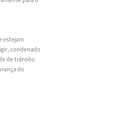
e estejam
igir, condenado
de de trânsito
urança do