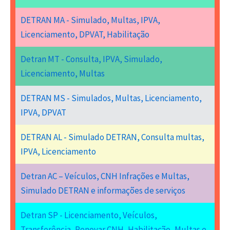
DETRAN MA - Simulado, Multas, IPVA,
Licenciamento, DPVAT, Habilitação
Detran MT - Consulta, IPVA, Simulado,
Licenciamento, Multas
DETRAN MS - Simulados, Multas, Licenciamento,
IPVA, DPVAT
DETRAN AL - Simulado DETRAN, Consulta multas,
IPVA, Licenciamento
Detran AC – Veículos, CNH Infrações e Multas,
Simulado DETRAN e informações de serviços
Detran SP - Licenciamento, Veículos,
Transferência, Renovar CNH, Habilitação, Multas e