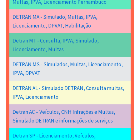
Multas, IPVA, Licenciamento Pernambuco
DETRAN MA - Simulado, Multas, IPVA,
Licenciamento, DPVAT, Habilitação
Detran MT - Consulta, IPVA, Simulado,
Licenciamento, Multas
DETRAN MS - Simulados, Multas, Licenciamento,
IPVA, DPVAT
DETRAN AL - Simulado DETRAN, Consulta multas,
IPVA, Licenciamento
Detran AC – Veículos, CNH Infrações e Multas,
Simulado DETRAN e informações de serviços
Detran SP - Licenciamento, Veículos,