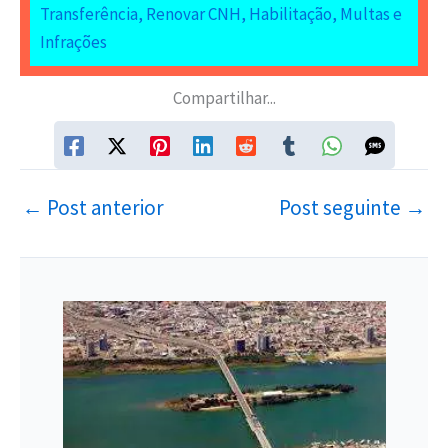
Transferência, Renovar CNH, Habilitação, Multas e
Infrações
Compartilhar...
←
Post anterior
Post seguinte
→