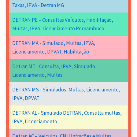
Taxas, IPVA - Detran MG
DETRAN PE – Consultas Veículos, Habilitação,
Multas, IPVA, Licenciamento Pernambuco
DETRAN MA - Simulado, Multas, IPVA,
Licenciamento, DPVAT, Habilitação
Detran MT - Consulta, IPVA, Simulado,
Licenciamento, Multas
DETRAN MS - Simulados, Multas, Licenciamento,
IPVA, DPVAT
DETRAN AL - Simulado DETRAN, Consulta multas,
IPVA, Licenciamento
Detran AC – Veículos, CNH Infrações e Multas,