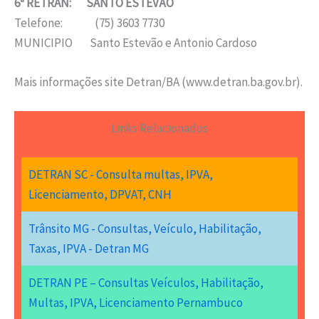
6ª RETRAN: SANTO ESTEVÃO
Telefone: (75) 3603 7730
MUNICIPIO Santo Estevão e Antonio Cardoso
Mais informações site Detran/BA (www.detran.ba.gov.br).
Links Relacionados
DETRAN SC - Consulta multas, IPVA,
Licenciamento, DPVAT, CNH
Trânsito MG - Consultas, Veículo, Habilitação,
Taxas, IPVA - Detran MG
DETRAN PE – Consultas Veículos, Habilitação,
Multas, IPVA, Licenciamento Pernambuco