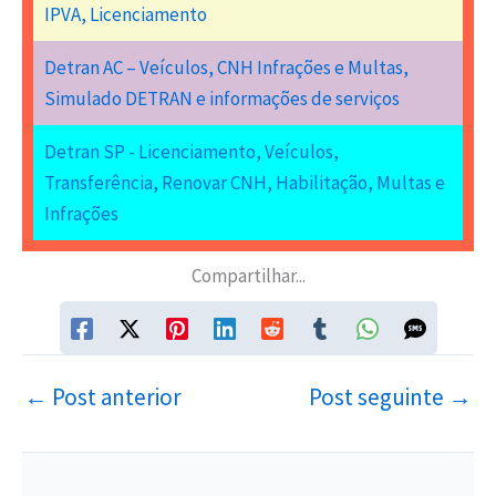
IPVA, Licenciamento
Detran AC – Veículos, CNH Infrações e Multas,
Simulado DETRAN e informações de serviços
Detran SP - Licenciamento, Veículos,
Transferência, Renovar CNH, Habilitação, Multas e
Infrações
Compartilhar...
←
Post anterior
Post seguinte
→