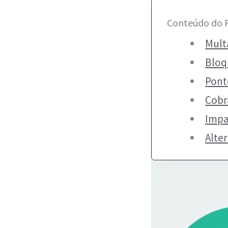
Conteúdo do 
Mult
Bloq
Pont
Cobra
Impa
Alte