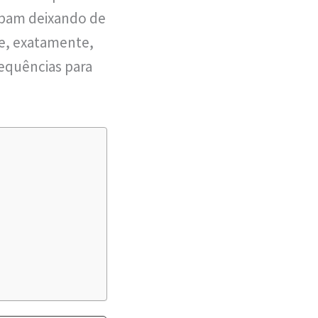
abam deixando de
ce, exatamente,
equências para