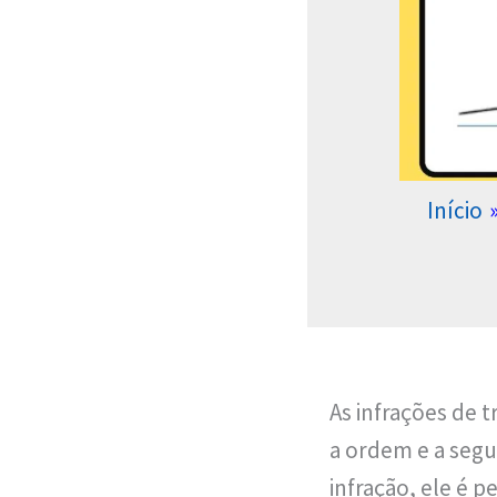
Início
As infrações de 
a ordem e a seg
infração, ele é 