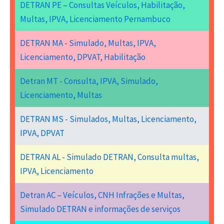
DETRAN PE – Consultas Veículos, Habilitação,
Multas, IPVA, Licenciamento Pernambuco
DETRAN MA - Simulado, Multas, IPVA,
Licenciamento, DPVAT, Habilitação
Detran MT - Consulta, IPVA, Simulado,
Licenciamento, Multas
DETRAN MS - Simulados, Multas, Licenciamento,
IPVA, DPVAT
DETRAN AL - Simulado DETRAN, Consulta multas,
IPVA, Licenciamento
Detran AC – Veículos, CNH Infrações e Multas,
Simulado DETRAN e informações de serviços