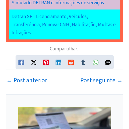
Simulado DETRAN e informações de serviços
Detran SP - Licenciamento, Veículos,
Transferência, Renovar CNH, Habilitação, Multas e
Infrações
Compartilhar...
←
Post anterior
Post seguinte
→