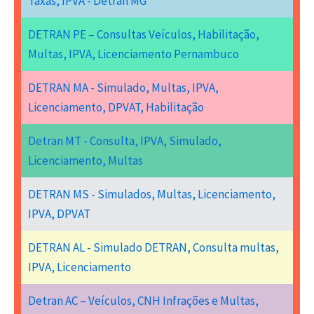
Taxas, IPVA - Detran MG
DETRAN PE – Consultas Veículos, Habilitação,
Multas, IPVA, Licenciamento Pernambuco
DETRAN MA - Simulado, Multas, IPVA,
Licenciamento, DPVAT, Habilitação
Detran MT - Consulta, IPVA, Simulado,
Licenciamento, Multas
DETRAN MS - Simulados, Multas, Licenciamento,
IPVA, DPVAT
DETRAN AL - Simulado DETRAN, Consulta multas,
IPVA, Licenciamento
Detran AC – Veículos, CNH Infrações e Multas,