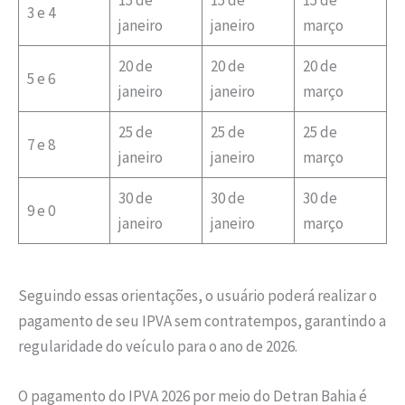
15 de
15 de
15 de
3 e 4
janeiro
janeiro
março
20 de
20 de
20 de
5 e 6
janeiro
janeiro
março
25 de
25 de
25 de
7 e 8
janeiro
janeiro
março
30 de
30 de
30 de
9 e 0
janeiro
janeiro
março
Seguindo essas orientações, o usuário poderá realizar o
pagamento de seu IPVA sem contratempos, garantindo a
regularidade do veículo para o ano de 2026.
O pagamento do IPVA 2026 por meio do Detran Bahia é