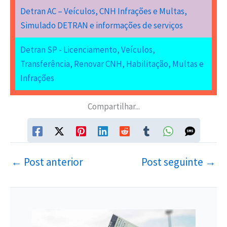
Detran AC – Veículos, CNH Infrações e Multas,
Simulado DETRAN e informações de serviços
Detran SP - Licenciamento, Veículos,
Transferência, Renovar CNH, Habilitação, Multas e
Infrações
Compartilhar...
←
Post anterior
Post seguinte
→